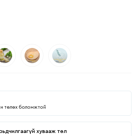
ан төлөх боломжтой
рьдчилгаагүй хувааж төл