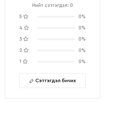
Нийт сэтгэгдэл: 0
5
0%
4
0%
3
0%
2
0%
1
0%
Сэтгэгдэл бичих