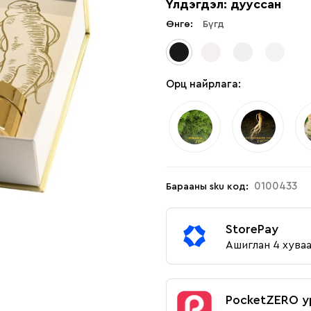
Үлдэгдэл: дууссан
Өнгө:
Бүгд
Орц найрлага:
0100433
Барааны sku код:
StorePay
Ашиглан 4 хува
PocketZERO у