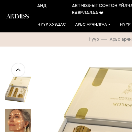
ЛЧЛҮҮЛСЭН ТАНД
ARTMISS-ЫГ СОНГОН ҮЙЛЧЛҮҮ
БАЯРЛАЛАА ❤️
НҮҮР ХУУДАС
АРЬС АРЧИЛГАА
НҮҮР
Нүүр
Арьс арчи