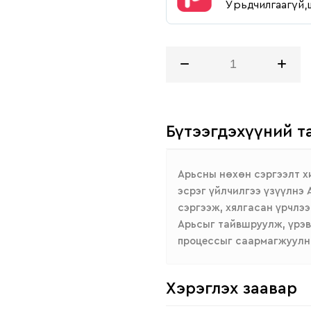
Урьдчилгаагүй,
Бүтээгдэхүүний т
Арьсны нөхөн сэргээлт х
эсрэг үйлчилгээ үзүүлнэ
сэргээж, хялгасан үрчлэ
Арьсыг тайвшруулж, үрэв
процессыг саармагжуулн
Хэрэглэх заавар