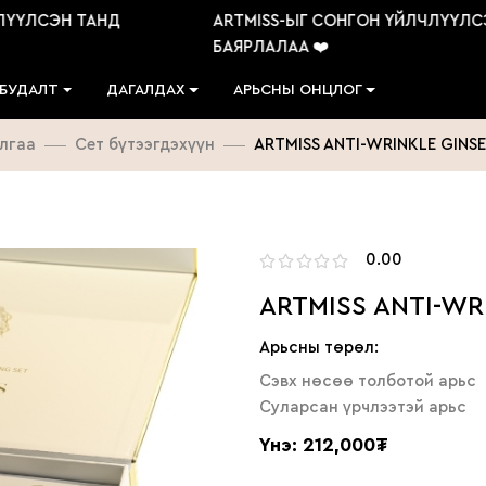
ЛСЭН ТАНД
ARTMISS-ЫГ СОНГОН ҮЙЛЧЛҮҮЛСЭН 
БАЯРЛАЛАА ❤️
 БУДАЛТ
ДАГАЛДАХ
АРЬСНЫ ОНЦЛОГ
лгаа
Сет бүтээгдэхүүн
ARTMISS ANTI-WRINKLE GINSE
0.00
ARTMISS ANTI-WR
Арьсны төрөл:
Сэвх нөсөө толботой арьс
Суларсан үрчлээтэй арьс
Үнэ: 212,000₮