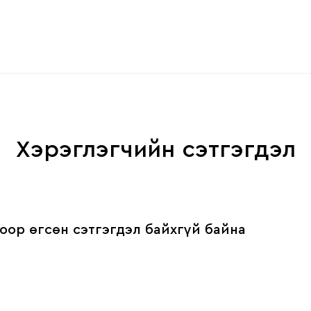
Хэрэглэгчийн сэтгэгдэл
оор өгсөн сэтгэгдэл байхгүй байна