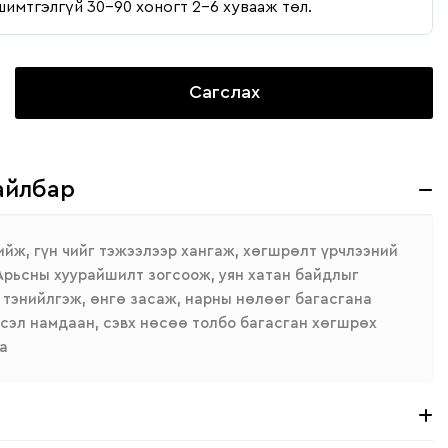
шимтгэлгүй 30-90 хоногт 2-6 хувааж төл.
Сагслах
айлбар
ийж, гүн чийг тэжээлээр хангаж, хөгшрөлт үрчлээний
 Арьсны хуурайшилт зогсоож, уян хатан байдлыг
э тэнийлгэж, өнгө засаж, нарны нөлөөг багасгана
сэл намдаан, сэвх нөсөө толбо багасган хөгшрөх
а