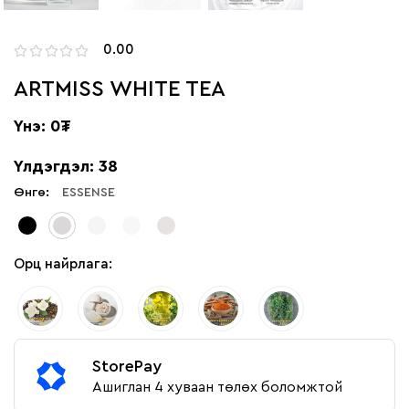
0.00
ARTMISS WHITE TEA
Үнэ: 0₮
Үлдэгдэл: 38
Өнгө:
ESSENSE
Орц найрлага:
StorePay
Ашиглан 4 хуваан төлөх боломжтой