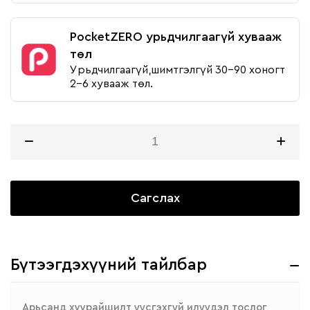
PocketZERO урьдчилгаагүй хувааж
төл
Урьдчилгаагүй,шимтгэлгүй 30-90 хоногт
2-6 хувааж төл.
Сагслах
Бүтээгдэхүүний тайлбар
Арьсанд хуурайшилт үүсгэхгүй илүүдэл тослог