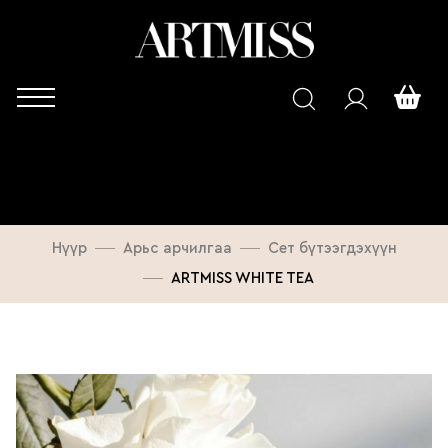
Нүүр
Арьс арчилгаа
Сет бүтээгдэхүүн
ARTMISS WHITE TEA