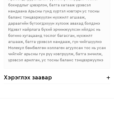
бохирдлыг цэвэрлэн, батга хатааж үрэвсэл
намдаана Арьсны гүнд хүртэл нэвтэрч ус тосны
баланс тэнцвэржүүлэн нүхжилт агшааж,
дараагийн бүтээгдэхүүн хүлээж авахад бэлдэнэ
Идэвхт найрлага бүхий эрчимжүүлсэн ийлдэс нь
богино хугацаанд тослог багасган, нүхжилт
агшааж, батга үрэвсэл намдааж, гүн чийгшүүлнэ
Молекул бөмбөлгөн коллаген агуулсан тос нь усан
чийгийг арьсны гүн рүү нэвтрүүлж, батга эмчилж,
үрэвсэл арилган, ус тосны баланс тэнцвэржүүлнэ
Хэрэглэх заавар