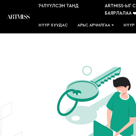
S-ЫГ СОНГОН ҮЙЛЧЛҮҮЛСЭН ТАНД
ARTMISS-ЫГ С
АА ❤️
БАЯРЛАЛАА ❤️
НҮҮР ХУУДАС
АРЬС АРЧИЛГАА
НҮҮР