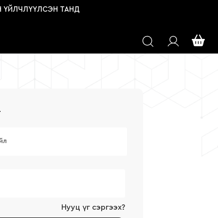
 ҮЙЛЧЛҮҮЛСЭН ТАНД
г
йл
Нууц үг сэргээх?