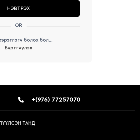
НЭВТРЭХ
OR
эрэглэгч болох бол...
Бүртгүүлэх
+(976) 77257070
ЛҮҮЛСЭН ТАНД