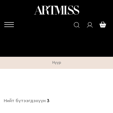
Нүүр
Нийт бүтээгдэхүүн
3