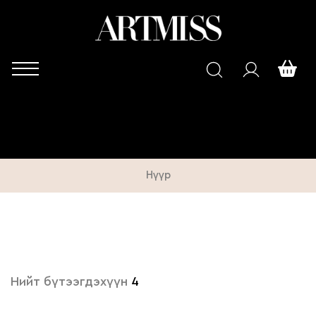
Нүүр
Нийт бүтээгдэхүүн
4