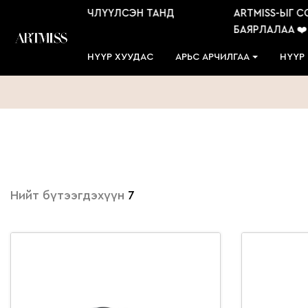
ЫГ СОНГОН ҮЙЛЧЛҮҮЛСЭН ТАНД
ARTMISS-ЫГ СО
А ❤️
БАЯРЛАЛАА ❤️
НҮҮР ХУУДАС
АРЬС АРЧИЛГАА
НҮҮР
Нийт бүтээгдэхүүн
7