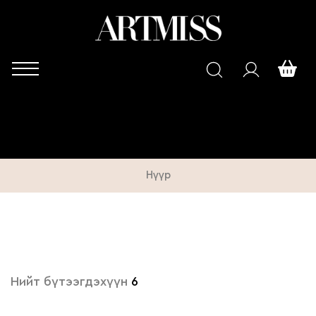
Нүүр
Нийт бүтээгдэхүүн
6