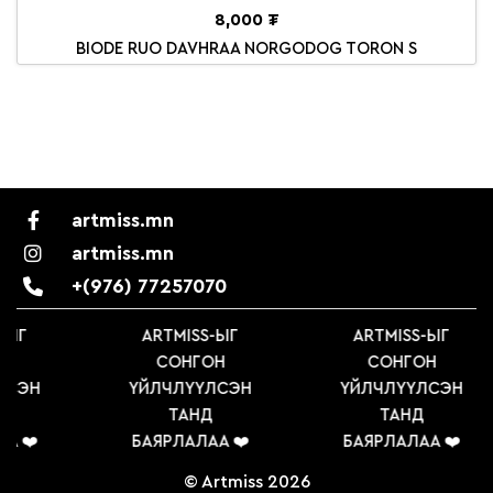
8,000 ₮
BIODE RUO DAVHRAA NORGODOG TORON S
artmiss.mn
artmiss.mn
+(976) 77257070
-ЫГ
ARTMISS-ЫГ
ARTMISS-ЫГ
Н
СОНГОН
СОНГОН
ЛСЭН
ҮЙЛЧЛҮҮЛСЭН
ҮЙЛЧЛҮҮЛСЭН
ТАНД
ТАНД
А ❤️
БАЯРЛАЛАА ❤️
БАЯРЛАЛАА ❤️
© Artmiss 2026