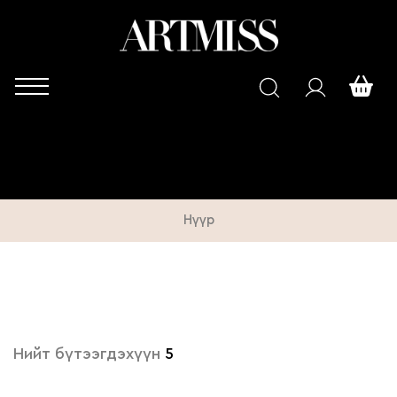
Нүүр
Нийт бүтээгдэхүүн
5