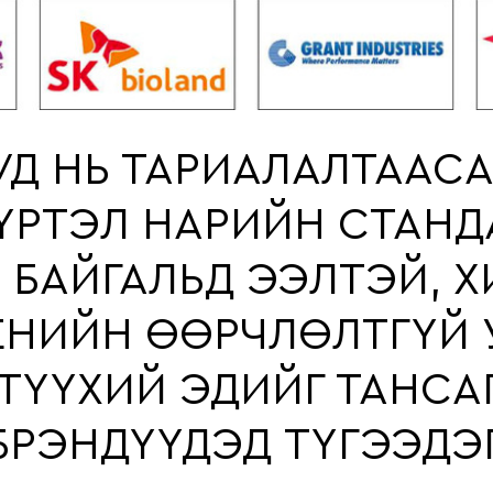
Д НЬ ТАРИАЛАЛТААС
ҮРТЭЛ НАРИЙН СТАНД
 БАЙГАЛЬД ЭЭЛТЭЙ, 
ЕНИЙН ӨӨРЧЛӨЛТГҮЙ
 ТҮҮХИЙ ЭДИЙГ ТАНСА
БРЭНДҮҮДЭД ТҮГЭЭДЭГ