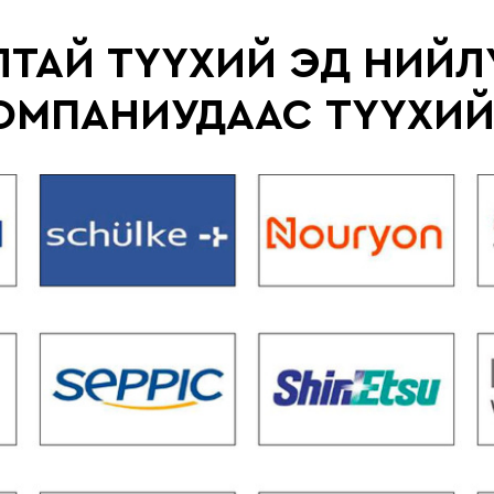
ЛТАЙ ТҮҮХИЙ ЭД НИЙ
ОМПАНИУДААС ТҮҮХИЙ