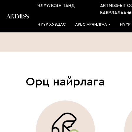
 СОНГОН ҮЙЛЧЛҮҮЛСЭН ТАНД
ARTMISS-ЫГ СОНГ
️
БАЯРЛАЛАА ❤️
НҮҮР ХУУДАС
АРЬС АРЧИЛГАА
НҮҮР
Орц найрлага