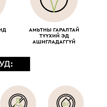
НД
АМЬТНЫ ГАРАЛТАЙ
ТҮҮХИЙ ЭД
АШИГЛАДАГГҮЙ
УД: