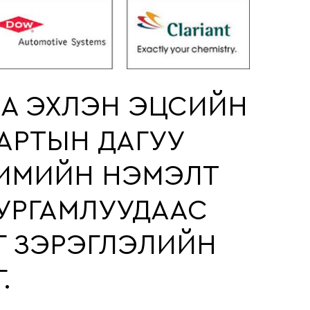
АА ЭХЛЭН ЭЦСИЙН
АРТЫН ДАГУУ
ХИМИЙН НЭМЭЛТ
 УРГАМЛУУДААС
Г ЗЭРЭГЛЭЛИЙН
.