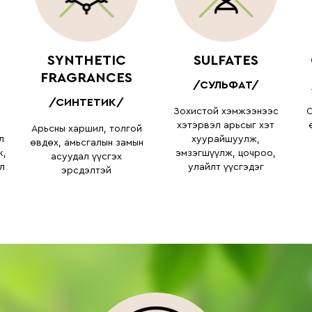
SYNTHETIC
SULFATES
FRAGRANCES
/СУЛЬФАТ/
/СИНТЕТИК/
Зохистой хэмжээнээс
О
хэтэрвэл арьсыг хэт
Арьсны харшил, толгой
л
хуурайшуулж,
өвдөх, амьсгалын замын
ж,
эмзэгшүүлж, цочроо,
асуудал үүсгэх
л
улайлт үүсгэдэг
эрсдэлтэй