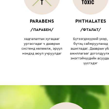
PARABENS
PHTHALATES
/ПАРАБЕН/
/ФТАЛАТ/
хадгалалтын хугацааг
Бүтээгдэхүүний үнэр,
уртасгадаг ч дааврын
бүтэц сайжруулахад
системд нөлөөлж, эрүүл
ашигладаг. Дааврын үй
мэндэд аюул учруулдаг
ажиллагааг доголдуул
эмэгтэйчүүдийн асууда
үүсгэдэг