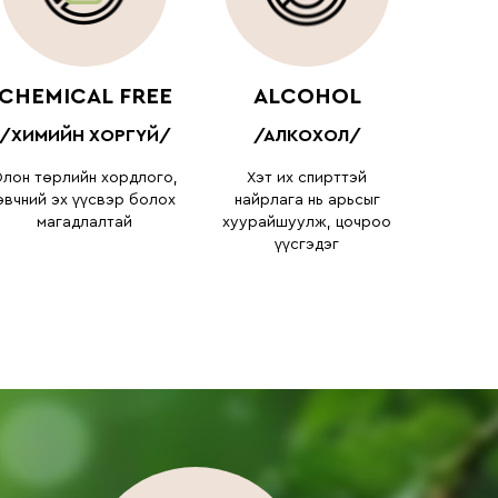
CHEMICAL FREE
ALCOHOL
/ХИМИЙН ХОРГҮЙ/
/АЛКОХОЛ/
лон төрлийн хордлого,
Хэт их спирттэй
өвчний эх үүсвэр болох
найрлага нь арьсыг
магадлалтай
хуурайшуулж, цочроо
үүсгэдэг