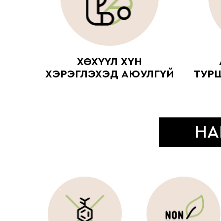
ХӨХҮҮЛ ХҮН
ХЭРЭГЛЭХЭД АЮУЛГҮЙ
ТУР
НА