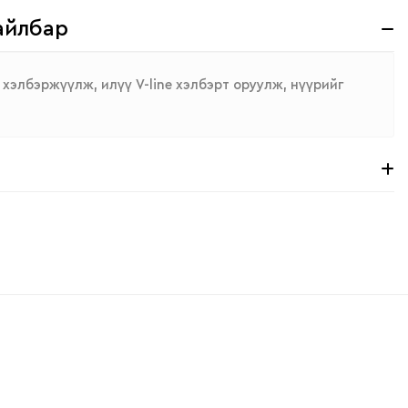
айлбар
хэлбэржүүлж, илүү V-line хэлбэрт оруулж, нүүрийг