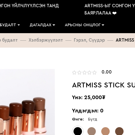
ОН ҮЙЛЧЛҮҮЛСЭН ТАНД
ARTMISS-ЫГ СОНГОН ҮЙ
БАЯРЛАЛАА ❤️
 БУДАЛТ
ДАГАЛДАХ
АРЬСНЫ ОНЦЛОГ
р будалт
Хэлбэржүүлэлт
Гэрэл, Сүүдэр
ARTMISS
0.00
ARTMISS STICK S
Үнэ: 25,000₮
Үлдэгдэл: 0
Өнгө:
Бүгд