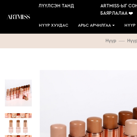
 СОНГОН ҮЙЛЧЛҮҮЛСЭН ТАНД
ARTMISS-ЫГ СОНГ
️
БАЯРЛАЛАА ❤️
НҮҮР ХУУДАС
АРЬС АРЧИЛГАА
НҮҮР
Нүүр
Нүү