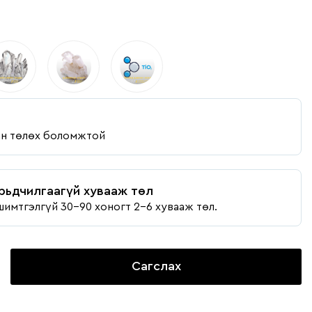
ан төлөх боломжтой
рьдчилгаагүй хувааж төл
шимтгэлгүй 30-90 хоногт 2-6 хувааж төл.
Сагслах