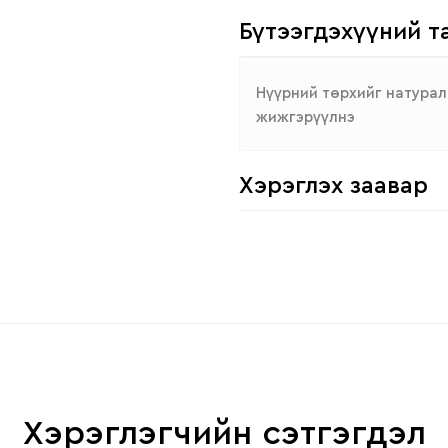
Бүтээгдэхүүний т
Нүүрний төрхийг натурал 
жижгэрүүлнэ
Хэрэглэх заавар
Хэрэглэгчийн сэтгэгдэл