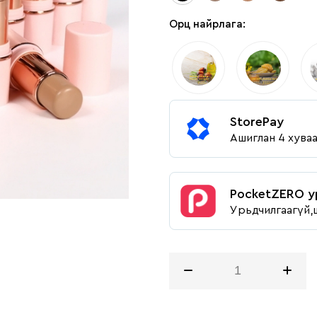
Орц найрлага:
StorePay
Ашиглан 4 хува
PocketZERO у
Урьдчилгаагүй,