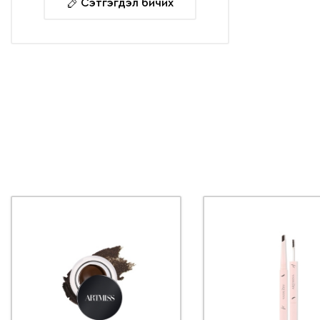
Сэтгэгдэл бичих