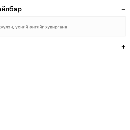
айлбар
үүлэн, үсний өнгийг хувиргана