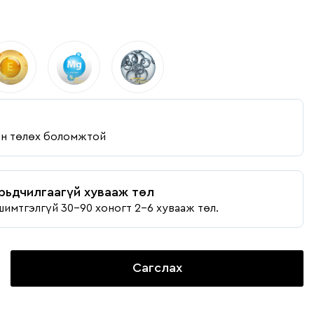
ан төлөх боломжтой
рьдчилгаагүй хувааж төл
шимтгэлгүй 30-90 хоногт 2-6 хувааж төл.
Сагслах