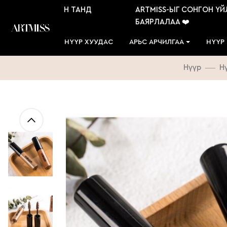
 ҮЙЛЧЛҮҮЛСЭН ТАНД
ARTMISS-ЫГ СОНГОН ҮЙЛЧ
БАЯРЛАЛАА ❤️
НҮҮР ХУУДАС
АРЬС АРЧИЛГАА
НҮҮР
Нүүр
Н