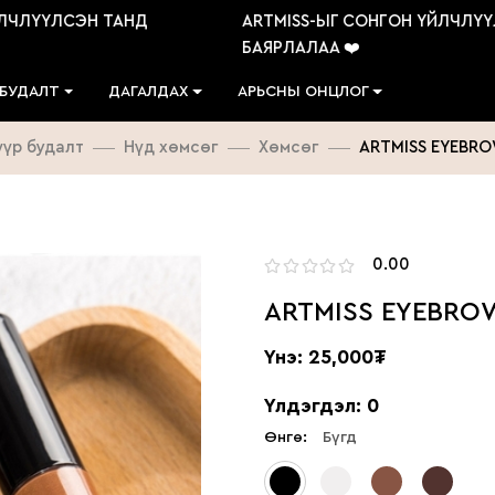
ЛҮҮЛСЭН ТАНД
ARTMISS-ЫГ СОНГОН ҮЙЛЧЛҮҮЛС
БАЯРЛАЛАА ❤️
 БУДАЛТ
ДАГАЛДАХ
АРЬСНЫ ОНЦЛОГ
үүр будалт
Нүд хөмсөг
Хөмсөг
ARTMISS EYEBR
0.00
ARTMISS EYEBRO
Үнэ: 25,000₮
Үлдэгдэл: 0
Өнгө:
Бүгд