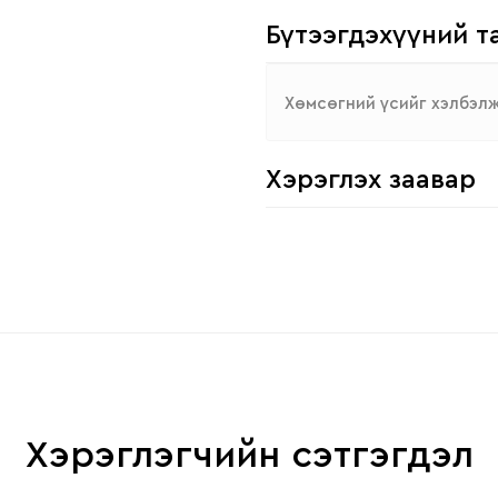
Бүтээгдэхүүний т
Хөмсөгний үсийг хэлбэлж
Хэрэглэх заавар
Хэрэглэгчийн сэтгэгдэл