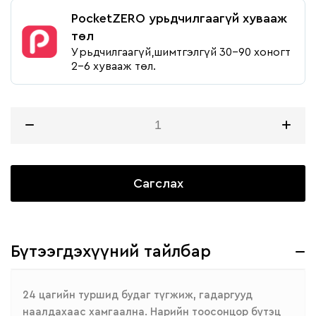
PocketZERO урьдчилгаагүй хувааж
төл
Урьдчилгаагүй,шимтгэлгүй 30-90 хоногт
2-6 хувааж төл.
Сагслах
Бүтээгдэхүүний тайлбар
24 цагийн туршид будаг түгжиж, гадаргууд
наалдахаас хамгаална. Нарийн тоосонцор бүтэц