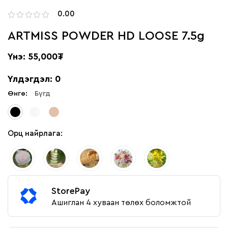
0.00
ARTMISS POWDER HD LOOSE 7.5g
Үнэ: 55,000₮
Үлдэгдэл: 0
Өнгө:
Бүгд
Орц найрлага:
StorePay
Ашиглан 4 хуваан төлөх боломжтой