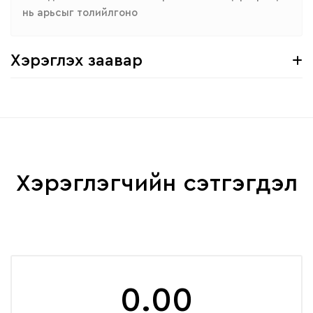
нь арьсыг толийлгоно
Хэрэглэх заавар
Хэрэглэгчийн сэтгэгдэл
0.00