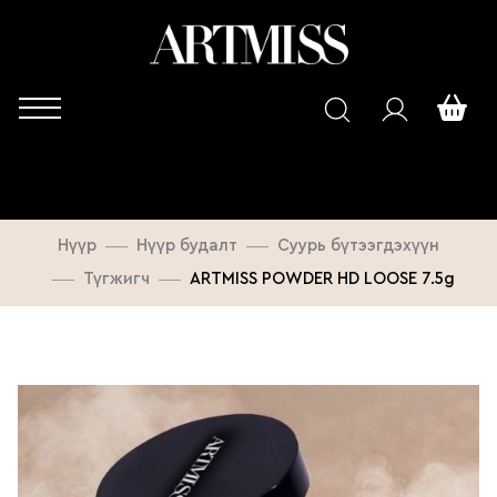
Нүүр
Нүүр будалт
Суурь бүтээгдэхүүн
Түгжигч
ARTMISS POWDER HD LOOSE 7.5g