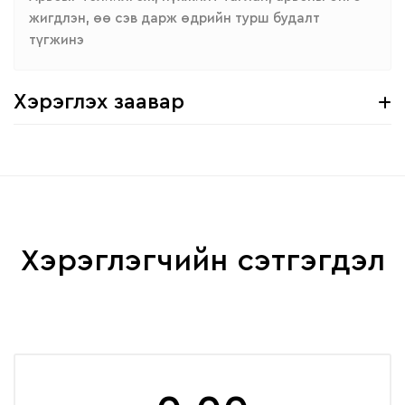
жигдлэн, өө сэв дарж өдрийн турш будалт
түгжинэ
Хэрэглэх заавар
Хэрэглэгчийн сэтгэгдэл