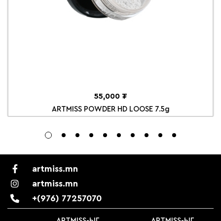
55,000 ₮
ARTMISS POWDER HD LOOSE 7.5g
artmiss.mn
artmiss.mn
+(976) 77257070
Г
ARTMISS-ЫГ
ARTMISS-ЫГ