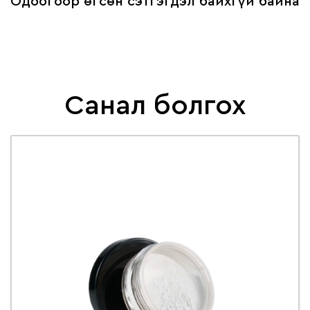
Одоогоор өгсөн сэтгэгдэл байхгүй байна
Санал болгох