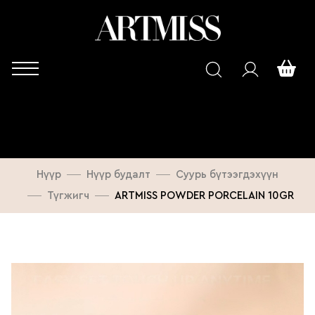
Нүүр
Нүүр будалт
Суурь бүтээгдэхүүн
Түгжигч
ARTMISS POWDER PORCELAIN 10GR