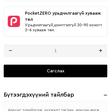
PocketZERO урьдчилгаагүй хувааж
төл
Урьдчилгаагүй,шимтгэлгүй 30-90 хоногт
2-6 хувааж төл.
Сагслах
Бүтээгдэхүүний тайлбар
Арьсыг толийлгож, нүхжилт таглан, арьсны өнгө